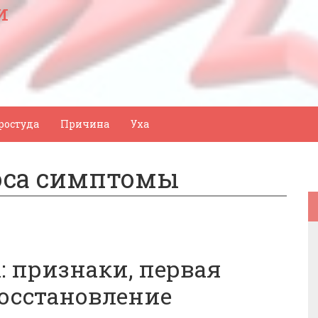
и
ростуда
Причина
Уха
оса симптомы
: признаки, первая
восстановление