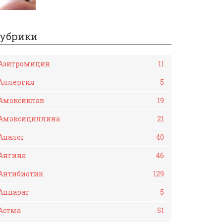
убрики
Азитромицин
11
Аллергия
5
Амоксиклав
19
Амоксициллина
21
Аналог
40
Ангина
46
Антибиотик
129
Аппарат
5
Астма
51