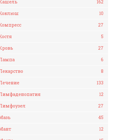
Кашель
162
Коклюш
10
Компресс
27
Костя
5
Кровь
27
Лампа
6
Лекарство
8
Лечение
133
Лимфаденопатия
12
Лимфоузел
27
Мазь
45
Мант
12