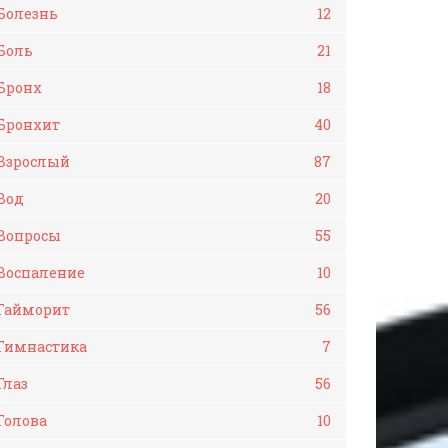
Болезнь
12
Боль
21
Бронх
18
Бронхит
40
Взрослый
87
Вод
20
Вопросы
55
Воспаление
10
Гайморит
56
Гимнастика
7
Глаз
56
Голова
10