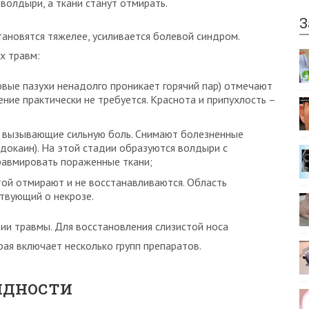
волдыри, а ткани станут отмирать.
З
ановятся тяжелее, усиливается болевой синдром.
х травм:
совые пазухи ненадолго проникает горячий пар) отмечают
ение практически не требуется. Краснота и припухлость –
, вызывающие сильную боль. Снимают болезненные
окаин). На этой стадии образуются волдыри с
травмировать пораженные ткани;
той отмирают и не восстанавливаются. Область
твующий о некрозе.
дии травмы. Для восстановления слизистой носа
рая включает несколько групп препаратов.
идности