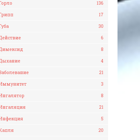
Горло
136
Грипп
17
Губа
30
Действие
6
Димексид
8
Дыхание
4
Заболевание
21
Иммунитет
3
Ингалятор
8
Ингаляция
21
Инфекция
5
Капля
20