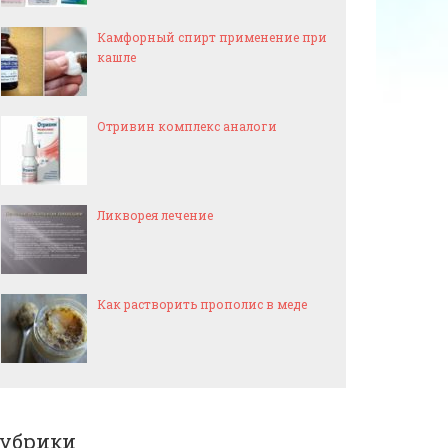
Камфорный спирт применение при
кашле
Отривин комплекс аналоги
Ликворея лечение
Как растворить прополис в меде
убрики