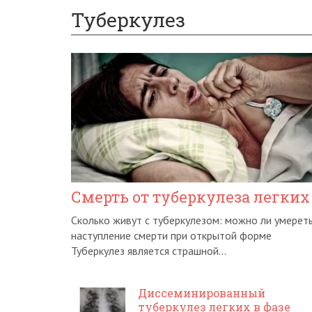
Туберкулез
Смерть от туберкулеза легких
Сколько живут с туберкулезом: можно ли умереть
наступление смерти при открытой форме
Туберкулез является страшной...
Диссеминированный
туберкулез легких в фазе