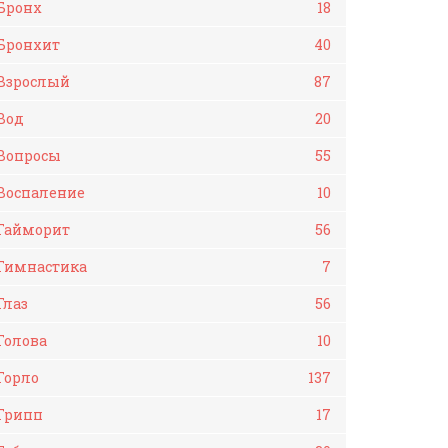
Бронх
18
Бронхит
40
Взрослый
87
Вод
20
Вопросы
55
Воспаление
10
Гайморит
56
Гимнастика
7
Глаз
56
Голова
10
Горло
137
Грипп
17