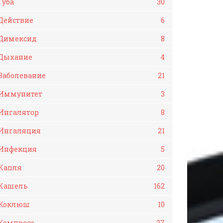
Губа
30
Действие
6
Димексид
8
Дыхание
4
Заболевание
21
Иммунитет
3
Ингалятор
8
Ингаляция
21
Инфекция
5
Капля
20
Кашель
162
Коклюш
10
Компресс
27