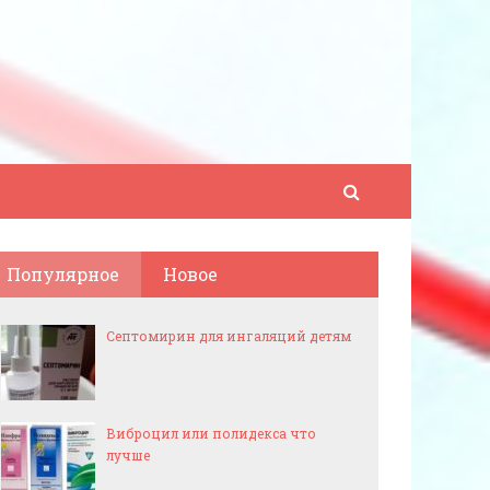
Популярное
Новое
Септомирин для ингаляций детям
Виброцил или полидекса что
лучше