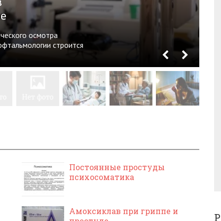
в
е
ического осмотра
офтальмологии строится
Постоянные простуды
психосоматика
Амоксиклав при гриппе и
Р
простуде