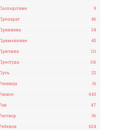
Последствие
9
Препарат
46
Прививка
34
Применение
45
Причина
111
Простуда
116
Путь
22
Разница
16
Разное
643
Рак
47
Раствор
36
Ребенок
624