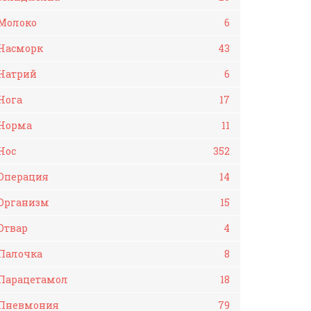
Молоко
6
Насморк
43
Натрий
6
Нога
17
Норма
11
Нос
352
Операция
14
Организм
15
Отвар
4
Палочка
8
Парацетамол
18
Пневмония
79