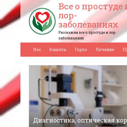
Все о простуде 
лор-
заболеваниях
Расскажем все о простуде и лор-
заболеваниях
Нос
Кашель
Горло
Лечение
П
Диагностика, оптическая ко