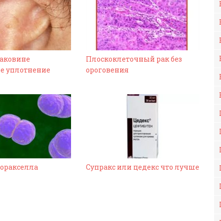
раковине
Плоскоклеточный рак без
е уплотнение
ороговения
оракселла
Супракс или цедекс что лучше