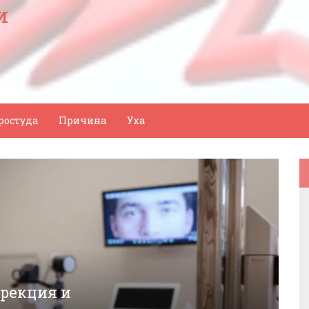
и
ростуда
Причина
Уха
ррекция и