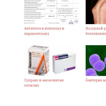
Антитела к коклюшу и
На ушной 
паракоклюшу
болезненно
Супракс и амоксиклав
Бактерия м
отличие