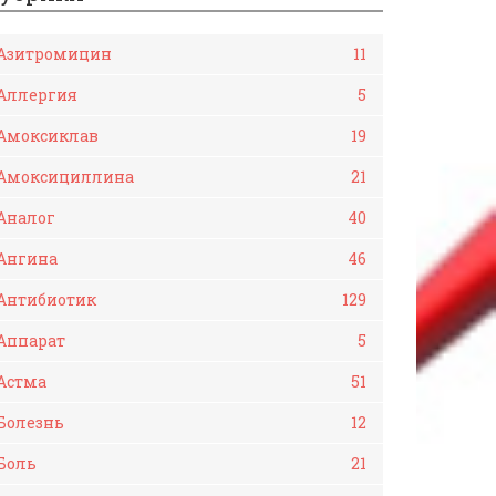
Азитромицин
11
Аллергия
5
Амоксиклав
19
Амоксициллина
21
Аналог
40
Ангина
46
Антибиотик
129
Аппарат
5
Астма
51
Болезнь
12
Боль
21