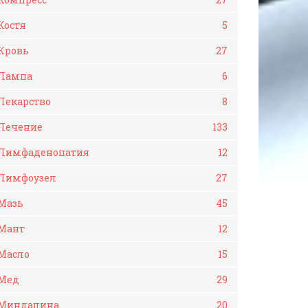
Костя
5
Кровь
27
Лампа
6
Лекарство
8
Лечение
133
Лимфаденопатия
12
Лимфоузел
27
Мазь
45
Мант
12
Масло
15
Мед
29
Миндалина
20