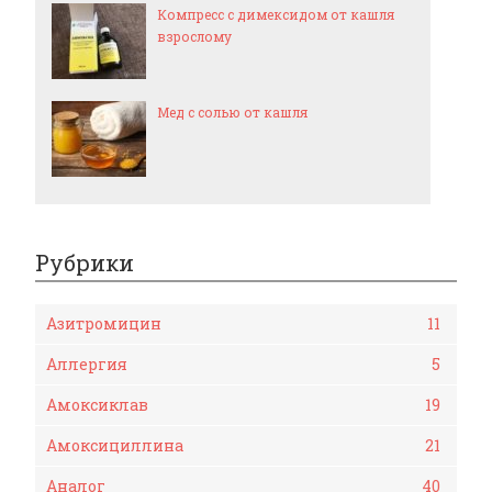
Компресс с димексидом от кашля
взрослому
Мед с солью от кашля
Рубрики
Азитромицин
11
Аллергия
5
Амоксиклав
19
Амоксициллина
21
Аналог
40