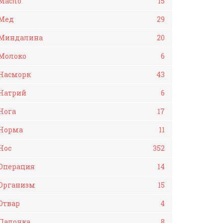
Масло
15
Мед
29
Миндалина
20
Молоко
6
Насморк
43
Натрий
6
Нога
17
Норма
11
Нос
352
Операция
14
Организм
15
Отвар
4
Палочка
8