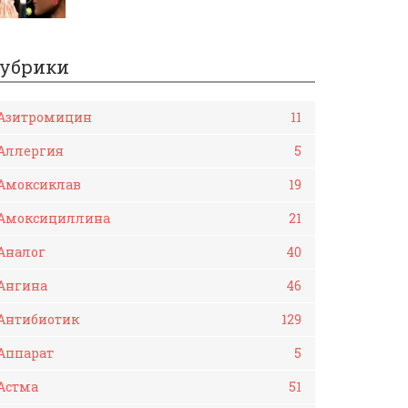
убрики
Азитромицин
11
Аллергия
5
Амоксиклав
19
Амоксициллина
21
Аналог
40
Ангина
46
Антибиотик
129
Аппарат
5
Астма
51