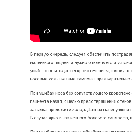
В первую очередь, следует обеспечить пострада
маленького пациента нужно отвлечь его и успокои
ушиб сопровождается кровотечением, голову пот
носовые ходы ватные тампоны, предварительно 
При ушибах носа без сопутствующего кровотечен
пациента назад, с целью предотвращения отеков 
затылка, приложите холод. Данная манипуляции п
В случае ярко выраженного болевого синдрома,
При ушибах носа с целью обезболивания можно п