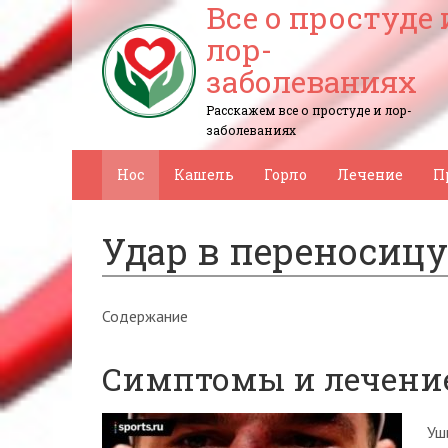
Все о простуде 
лор-
заболеваниях
Расскажем все о простуде и лор-
заболеваниях
Нос
Кашель
Горло
Лечение
П
Удар в переносиц
Содержание
Симптомы и лечение
Уш