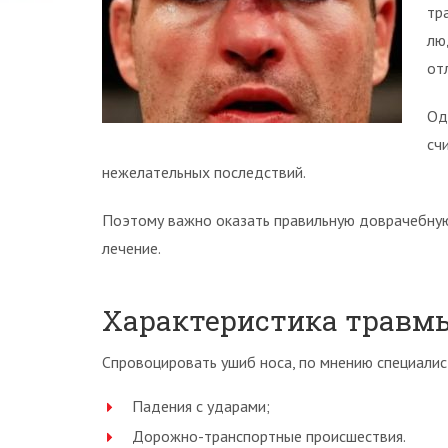
тр
лю
от
Од
сч
нежелательных последствий.
Поэтому важно оказать правильную доврачебну
лечение.
Характеристика травмы 
Спровоцировать ушиб носа, по мнению специали
Падения с ударами;
Дорожно-транспортные происшествия.