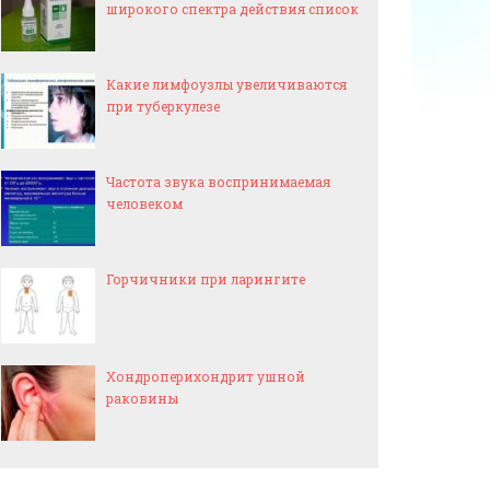
широкого спектра действия список
Какие лимфоузлы увеличиваются
при туберкулезе
Частота звука воспринимаемая
человеком
Горчичники при ларингите
Хондроперихондрит ушной
раковины