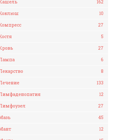
Кашель
162
Коклюш
10
Компресс
27
Костя
5
Кровь
27
Лампа
6
Лекарство
8
Лечение
133
Лимфаденопатия
12
Лимфоузел
27
Мазь
45
Мант
12