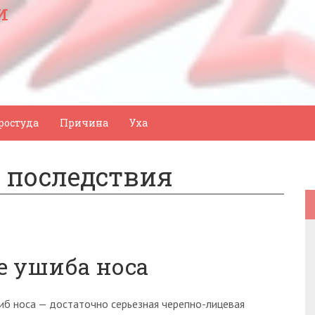
и
ростуда
Причина
Уха
у последствия
 ушиба носа
иб носа — достаточно серьезная черепно-лицевая