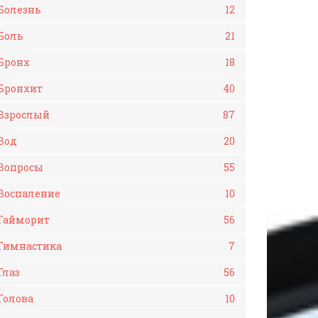
Болезнь
12
Боль
21
Бронх
18
Бронхит
40
Взрослый
87
Вод
20
Вопросы
55
Воспаление
10
Гайморит
56
Гимнастика
7
Глаз
56
Голова
10