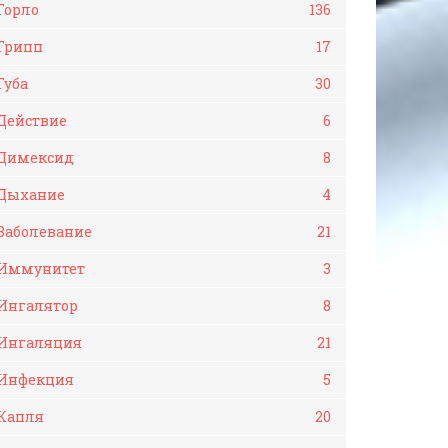
Горло
136
Грипп
17
Губа
30
Действие
6
Димексид
8
Дыхание
4
Заболевание
21
Иммунитет
3
Ингалятор
8
Ингаляция
21
Инфекция
5
Капля
20