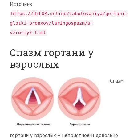
Источник:
https://drLOR.online/zabolevaniya/gortani-
glotki-bronxov/laringospazm/u-
vzroslyx.html
Спазм гортани у
взрослых
Спазм
гортани у взрослых – неприятное и довольно