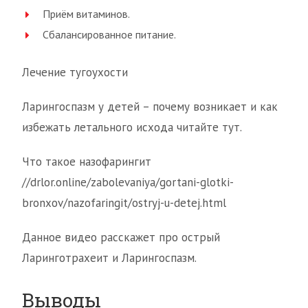
Приём витаминов.
Сбалансированное питание.
Лечение тугоухости
Ларингоспазм у детей – почему возникает и как
избежать летального исхода читайте тут.
Что такое назофарингит
//drlor.online/zabolevaniya/gortani-glotki-
bronxov/nazofaringit/ostryj-u-detej.html
Данное видео расскажет про острый
Ларинготрахеит и Ларингоспазм.
Выводы