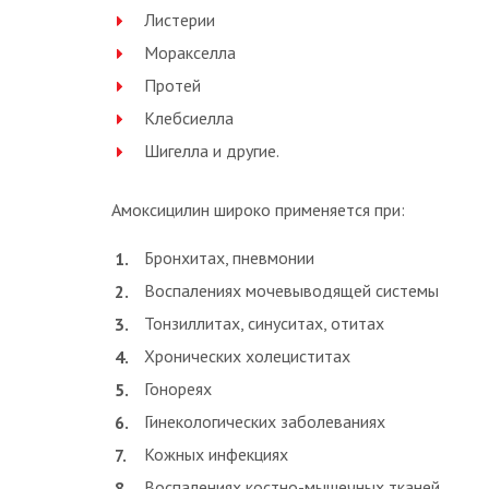
Листерии
Моракселла
Протей
Клебсиелла
Шигелла и другие.
Амоксицилин широко применяется при:
Бронхитах, пневмонии
Воспалениях мочевыводящей системы
Тонзиллитах, синуситах, отитах
Хронических холециститах
Гонореях
Гинекологических заболеваниях
Кожных инфекциях
Воспалениях костно-мышечных тканей.