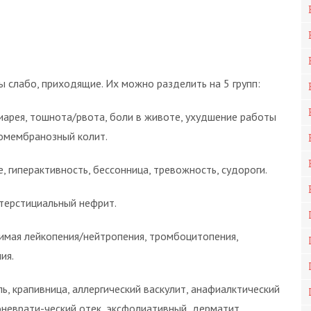
слабо, приходящие. Их можно разделить на 5 групп:
иарея, тошнота/рвота, боли в животе, ухудшение работы
домембранозный колит.
, гиперактивность, бессонница, тревожность, судороги.
нтерстициальный нефрит.
имая лейкопения/нейтропения, тромбоцитопения,
ия.
пь, крапивница, аллергический васкулит, анафиалктический
оневрати-ческий отек, эксфолиативный дерматит,