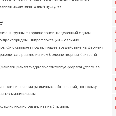
ванный экзантематозный пустулез
е
камент группы фторхинолонов, наделенный одним
гидрохлоридом. Ципрофлоксацин – отлично
ов. Он оказывает подавляющее воздействие на фермент
правляется с размножением болезнетворных бактерий.
lekhar.ru/lekarstva/protivomikrobnye-preparaty/ciprolet-
пролет в лечении различных заболеваний, поскольку
тается минимальным
сацину можно разделить на 3 группы: