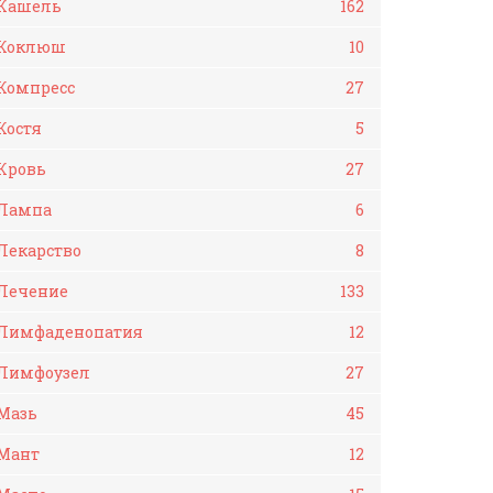
Кашель
162
Коклюш
10
Компресс
27
Костя
5
Кровь
27
Лампа
6
Лекарство
8
Лечение
133
Лимфаденопатия
12
Лимфоузел
27
Мазь
45
Мант
12