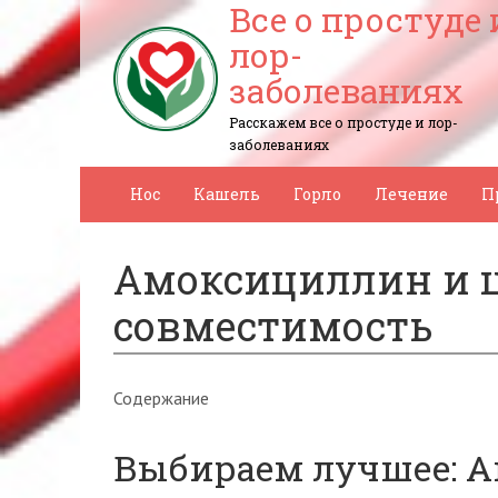
Все о простуде 
лор-
заболеваниях
Расскажем все о простуде и лор-
заболеваниях
Нос
Кашель
Горло
Лечение
П
Амоксициллин и 
совместимость
Содержание
Выбираем лучшее: 