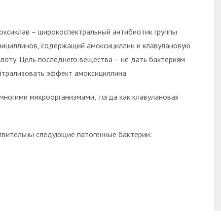
оксиклав – широкоспектральный антибиотик группы
нициллинов, содержащий амоксициллин и клавулановую
слоту. Цель последнего вещества – не дать бактериям
йтрализовать эффект амоксициллина.
 многими микроорганизмами, тогда как клавулановая
твительны следующие патогенные бактерии: