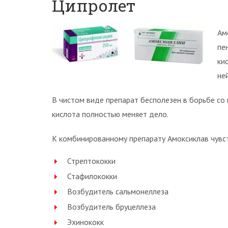
Ципролет
Ам
пе
ки
не
В чистом виде препарат бесполезен в борьбе со
кислота полностью меняет дело.
К комбинированному препарату Амоксиклав чувс
Стрептококки
Стафилококки
Возбудитель сальмонеллеза
Возбудитель бруцеллеза
Эхинококк