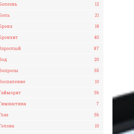
Болезнь
12
Боль
21
Бронх
18
Бронхит
40
Взрослый
87
Вод
20
Вопросы
55
Воспаление
10
Гайморит
56
Гимнастика
7
Глаз
56
Голова
10