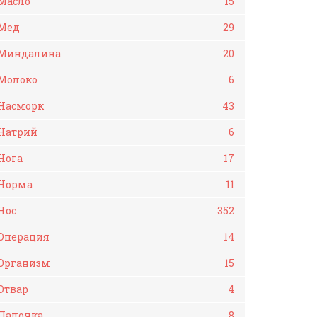
Масло
15
Мед
29
Миндалина
20
Молоко
6
Насморк
43
Натрий
6
Нога
17
Норма
11
Нос
352
Операция
14
Организм
15
Отвар
4
Палочка
8