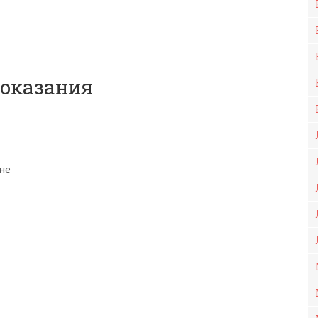
оказания
ине