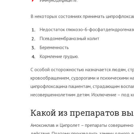
Иммунодефиците.
В некоторых состояниях принимать ципрофлоксац
Недостаток глюкозо-6-фосфатдегидрогеназы
Псевдомембранозный колит
Беременность
Кормление грудью.
С особой осторожностью назначается людям, с
кровообращением, судорогами и психическими н
ципрофлоксацина пациентам, страдающим воспал
несовершеннолетним детям. Исключение – под ко
Какой из препаратов в
Амоксиклав и Ципролет – препараты совершенно р
действия. Поэтому производить замену одного д