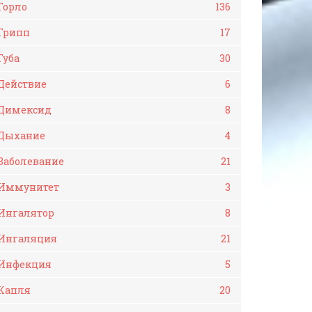
Горло
136
Грипп
17
Губа
30
Действие
6
Димексид
8
Дыхание
4
Заболевание
21
Иммунитет
3
Ингалятор
8
Ингаляция
21
Инфекция
5
Капля
20