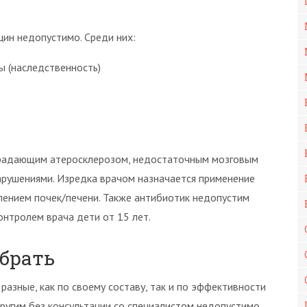
ин недопустимо. Среди них:
 (наследственность)
традающим атеросклерозом, недостаточным мозговым
арушениями. Изредка врачом назначается применение
ением почек/печени. Также антибиотик недопустим
нтролем врача дети от 15 лет.
ыбрать
азные, как по своему составу, так и по эффективности
ругим без консультации со специалистом недопустимо,