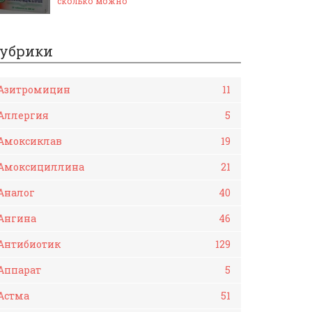
сколько можно
убрики
Азитромицин
11
Аллергия
5
Амоксиклав
19
Амоксициллина
21
Аналог
40
Ангина
46
Антибиотик
129
Аппарат
5
Астма
51