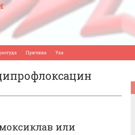
и
ростуда
Причина
Уха
ципрофлоксацин
Амоксиклав или