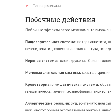
Тетрациклинами.
Побочные действия
Побочные эффекты этого медикамента выражены 
Пищеварительная система:
потеря аппетита, д
печени, гепатит, холестатическая желтуха, псев
Нервная система:
головокружения, боли в голове
Мочевыделительная система:
кристаллурия, и
Кроветворная лимфатическая системы:
обрат
гемолитическая анемия, эозинофилия, панцитопен
Аллергические реакции:
зуд, эритематозная сы
шок, многоформная экссудативная эритема, анги